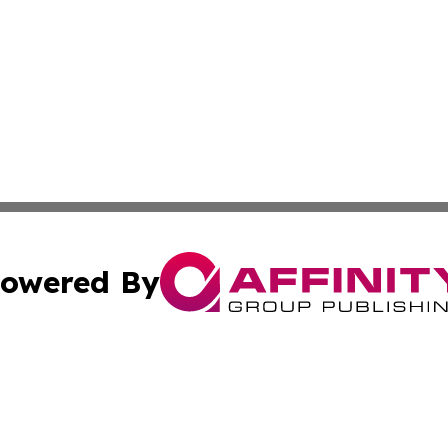
owered By
ubmit Press Release
Terms & Conditions
Copyright/DMCA
dba Affinity Group Publishing & Industry Press Dominican R
Cookie Settings / Your Privacy Choices