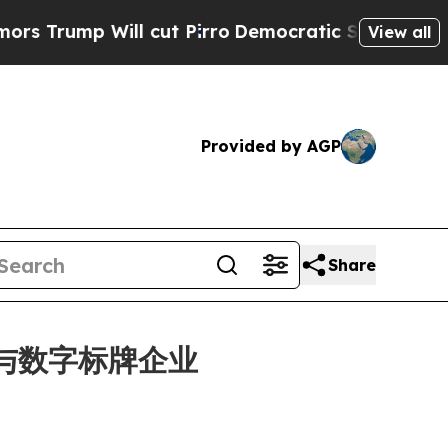
mp Will cut Pirro
Democratic Socialists of Amer
View all
Provided by AGP
Share
通讯与数字标牌企业