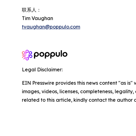
联系人：
Tim Vaughan
tvaughan@poppulo.com
Legal Disclaimer:
EIN Presswire provides this news content "as is" 
images, videos, licenses, completeness, legality, o
related to this article, kindly contact the author