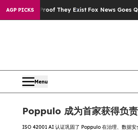
ers no Proof They Exist
Fox News Goes Quiet as '
AGP PICKS
Menu
Poppulo 成为首家获得负
ISO 42001 AI 认证巩固了 Poppulo 在治理