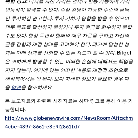
위험
경고
:
디지털
자산
가격은
언제나
변동
가능하며
가격
변동성이
발생할
수
있다
.
손실
감당이
가능한
수준의
금액
만
투자하길
권고한다
.
투자
가치가
영향을
받을
수
있으며
재무
목표를
달성하지
못하거나
투자
원금을
회수하지
못할
수도
있다
.
항상
독립적
형태의
재무
자문을
구하고
자신의
금융
경험과
재정
상태를
고려해야
한다
.
과거에
달성한
성
과는
미래
성과를
신뢰할
수
있는
척도가
될
수
없다. Bitget
은 귀하에게 발생할 수 있는 어떠한 손실에 대해서도 책임을
지지 않는다. 여기에 있는 어떠한 내용도 재정적 조언으로
해석되어서는 안 된다. 보다 자세한 정보가 필요한 경우 다
음
약관
을 참조하세요
본 보도자료와 관련된 사진자료는 하단 링크를 통해 이용 가
능합니다.
http://www.globenewswire.com/NewsRoom/Attachme
4cbe-4897-8661-e8e9f28611d7